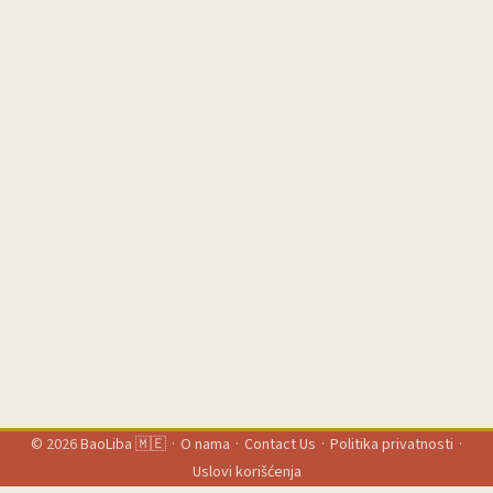
lijep profil bez ikakvog prodajnog efekta. Ako lansiraš novu
kolekciju, treba ti kreator koji zna da prenese novost, kvalitet i
razlog zašto baš sad. ...
© 2026
BaoLiba 🇲🇪
·
O nama
·
Contact Us
·
Politika privatnosti
·
Uslovi korišćenja