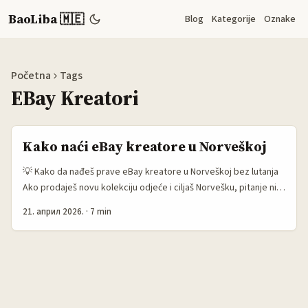
BaoLiba 🇲🇪
Blog
Kategorije
Oznake
Početna
Tags
EBay Kreatori
Kako naći eBay kreatore u Norveškoj
💡 Kako da nađeš prave eBay kreatore u Norveškoj bez lutanja
Ako prodaješ novu kolekciju odjeće i ciljaš Norvešku, pitanje nije
samo „ko ima najviše pratilaca“, nego ko može da pomjeri klik u
21. април 2026.
·
7 min
kupovinu. Na eBay-u to je još bitnije, jer publika tamo često
dolazi sa kupovnim mindsetom: traže dobar deal, porede opcije
i brzo reaguju kad vide nešto što izgleda vrijedno. E sad, real
talk: mnogo brendova pogriješi jer traži kreatore kao da su svi
isti. Nisu. Neko je jak za thrift i second-hand vibe, neko za “fit
check” objave, neko za styling videe, a neko je samo vizuelno