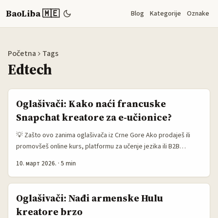
BaoLiba 🇲🇪
Blog
Kategorije
Oznake
Početna
Tags
Edtech
Oglašivači: Kako naći francuske
Snapchat kreatore za e-učionice?
💡 Zašto ovo zanima oglašivača iz Crne Gore Ako prodaješ ili
promovšeš online kurs, platformu za učenje jezika ili B2B
e‑learning rješenje i gledaš Francusku kao ciljano tržište, znaš
10. март 2026.
·
5 min
problem: Facebook/Google su skupi, a lokalni reach često traži
drugačiji pristup. Snapchat u Francuskoj i dalje drži jak angažman
kod mlađe publike — što ga čini idealnim za bite‑sized, vizualne
Oglašivači: Nađi armenske Hulu
edukativne formate. Snapchat upravo širi Creator Subscriptions
kreatore brzo
u Francusku (test pokrenut u SAD pa širenje na UK, Kanada i