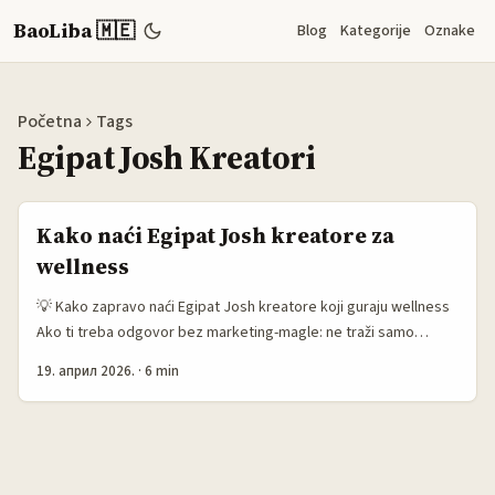
BaoLiba 🇲🇪
Blog
Kategorije
Oznake
Početna
Tags
Egipat Josh Kreatori
Kako naći Egipat Josh kreatore za
wellness
💡 Kako zapravo naći Egipat Josh kreatore koji guraju wellness
Ako ti treba odgovor bez marketing-magle: ne traži samo
„influensere iz Egipta“, nego ljude čiji sadržaj već liči na wellness
19. април 2026.
·
6 min
navike koje želiš da prodaš. Tu je caka. Brendovi danas ne
prolaze na čistom reach-u, nego na fit-u — na onome ko publiku
već uči da živi rutinu, a ne da je samo jednom pokaže. ...