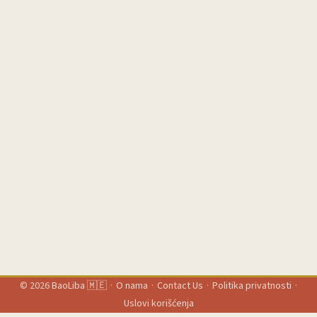
© 2026
BaoLiba 🇲🇪
·
O nama
·
Contact Us
·
Politika privatnosti
·
Uslovi korišćenja