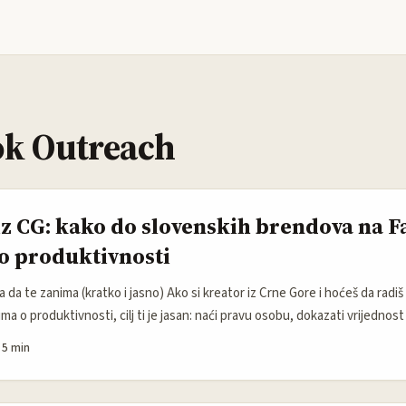
k Outreach
iz CG: kako do slovenskih brendova na 
 o produktivnosti
 da te zanima (kratko i jasno) Ako si kreator iz Crne Gore i hoćeš da radi
ma o produktivnosti, cilj ti je jasan: naći pravu osobu, dokazati vrijednost
I-e. Lokalni brendovi u regionu brzo prave presjek između “brendirani vid
·
5 min
držaj koji pomaže korisniku da uradi više, brže i sa manje stresa. ...