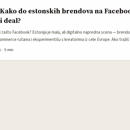
 Kako do estonskih brendova na Facebo
 deal?
i zašto Facebook? Estonija je mala, ali digitalno napredna scena — brendov
ommerce rutama i eksperimentišu s kreatorima iz cele Evrope. Ako tražiš
š lokalnu realnost: brendovi preferiraju predictable ROI, brzu komunikacij
.
·
5 min
erenje (UTM, pixel, direktne prodaje). Facebook u Estoniji i dalje drži vr
i modе, tehnike i lifestyle-a — i koristan je kanal za pitch jer većina mark
asima i branded content alatima (primetno u globalnim potezima kao što j
 model s affiliate tagovima). Kao kreator iz Crne Gore, imaš prednost: niže
ilnost nego lokalni freelanceri u Estoniji — samo treba da pokažeš profesi