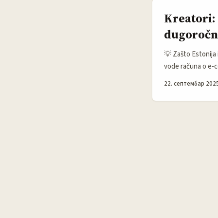
Kreatori:
dugoročni
💡 Zašto Estonija 
vode računa o e‑c
bitno je da razume
22. септембар 2025
znaju da uključe m
brendove iz oblast
tamo upravlja ogl
partnerstava, npr.
često veća fleksib
metriku. ...