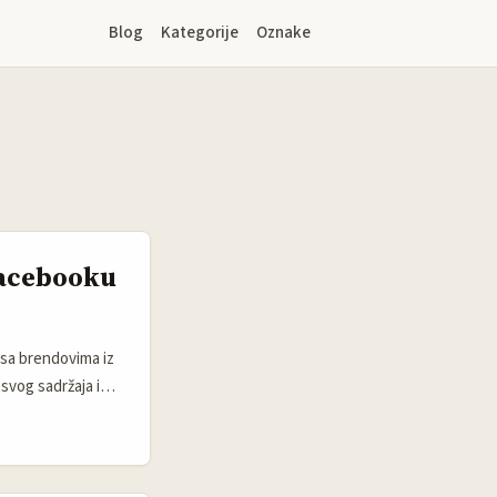
Blog
Kategorije
Oznake
Facebooku
š sa brendovima iz
 svog sadržaja i
eo” i “praksa koja