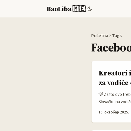
BaoLiba 🇲🇪
Početna
Tags
Faceboo
Kreatori 
za vodiče
💡 Zašto ovo treba
Slovačke na vodiči
ugovoriti jasne KP
16. октобар 2025.
prodaje” — traže sa