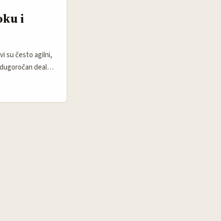
oku i
i su često agilni,
 dugoročan deal,
u i kreatore koji
ednu publiku za B2C
etinških timova
e Meta testiranje
 cene usluga a i
onalizam i jasnu