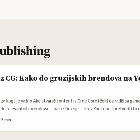
ublishing
iz CG: Kako do gruzijskih brendova na 
 za koga je važno Ako stvaraš content iz Crne Gore i želiš da radiš sa game 
ti do relevantnih brendova — pa i iz Gruzije — kroz YouTube i pretvoriti to
ili ekskluzivne launch kampanje. U 2026. YouTube ima ~2.700.000.000 aktivn
·
5 min
vaki ukus i nišu (ntv, 2026). Ali brojke ne znače odmah pare: brendovi traž
e, brz i merljiv ROI i ideje koje se lako skaluju. ...