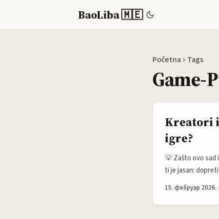
BaoLiba 🇲🇪
Početna
Tags
Game-P
Kreatori 
igre?
💡 Zašto ovo sad i
ti je jasan: dopre
creation projekte 
15. фебруар 2026.
znači publiku za s
participaciju publik