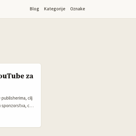
Blog
Kategorije
Oznake
YouTube za
publisherima, cilj
 u sponzorstva, co-
ih korisnika, što
e stvarnu