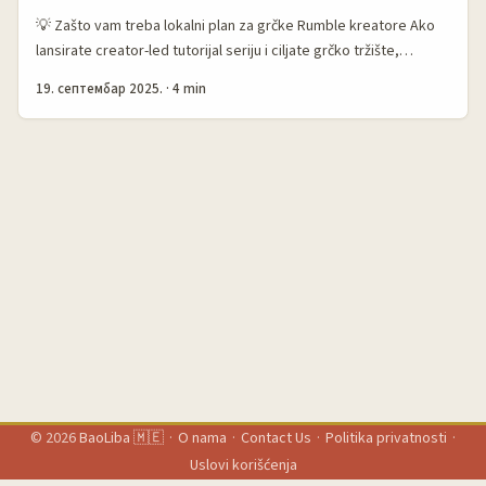
reach i reproducibilne rezultate. ...
💡 Zašto vam treba lokalni plan za grčke Rumble kreatore Ako
lansirate creator-led tutorijal seriju i ciljate grčko tržište,
Rumble je postao zanimljiv prostor: niše rastu, video discovery
19. септембар 2025.
·
4 min
radi drugačije nego na YouTube, a publika tamo često traži
duže, konkretne tutorijale. Problem za oglašivače iz Crne Gore?
Kako pronaći prave grčke kreatore koji znaju da predaju, imaju
kredibilitet i hoće da sarađuju na projektu sa jasnim rezultatima.
...
© 2026
BaoLiba 🇲🇪
·
O nama
·
Contact Us
·
Politika privatnosti
·
Uslovi korišćenja