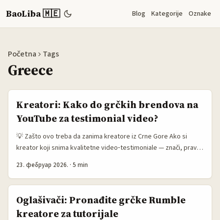
BaoLiba 🇲🇪
Blog
Kategorije
Oznake
Početna
Tags
Greece
Kreatori: Kako do grčkih brendova na
YouTube za testimonial video?
💡 Zašto ovo treba da zanima kreatore iz Crne Gore Ako si
kreator koji snima kvalitetne video‑testimoniale — znači, praveš
filmčiće gde kupac/brend priča iskreno o proizvodu — možda
23. фебруар 2026.
·
5 min
misliš: kako da dobijem grčke klijente preko YouTubea? Grčka
scena je zrelija nego što misliš: lokalni brendovi intenzivno
koriste YouTube za storytelling i ciljane kampanje (ref. globalni
Oglašivači: Pronađite grčke Rumble
trendovi YouTubea u referentnom materijalu). To znači da im
kreatore za tutorijale
treba sadržaj koji prodaje emocionalnu priču, multigeneracijski