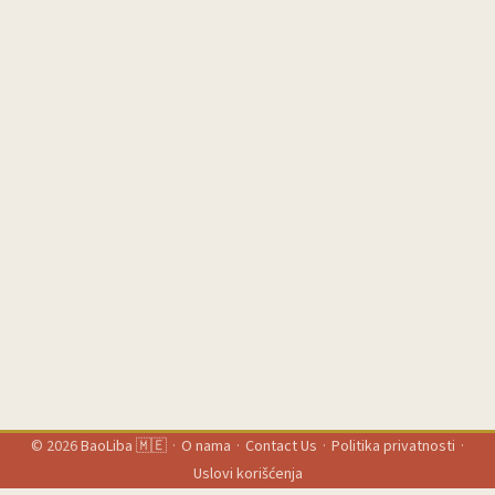
folderu? Rešenje koje raste od 2023. jeste kombinacija direktnih
kanala — WhatsApp kao kanal prve ruke — plus interaktivni CTA
alati koji smanjuju frikciju i ubrzavaju konverziju. Primjer: Inuxu
Digital Media Technologies je još 2023. ubacio Click to
WhatsApp i Click to Call za oglašivače, što pokazuje kako
industrija pomjera fokus ka direktnoj komunikaciji i bržem
nurturing-u leadova. ...
© 2026
BaoLiba 🇲🇪
·
O nama
·
Contact Us
·
Politika privatnosti
·
Uslovi korišćenja