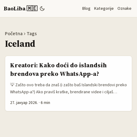
BaoLiba 🇲🇪
Blog
Kategorije
Oznake
Početna
Tags
Iceland
Kreatori: Kako doći do islandsih
brendova preko WhatsApp-a?
💡 Zašto ovo treba da znaš (i zašto baš Islandski brendovi preko
WhatsApp-a?) Ako praviš kratke, brendirane videe i ciljaš
skandinavski ili nordijski tržišni šmek — Island ima malu, ali vrlo
27. јануар 2026.
·
6 min
angažovanu scenu brendova: outdoor oprema, clean beauty,
craft hrana i turizam. Mala tržišta vole direktan kontakt, brze
testove kreativnih ideja i rad s fleksibilnim kreatorima koji
razumiju lokalni tone-of-voice. Problem: kako doći do pravih ljudi
u islandskim firmama bez hladnog emaila koji završi u trash