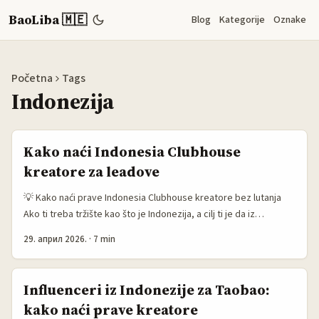
BaoLiba 🇲🇪
Blog
Kategorije
Oznake
Početna
Tags
Indonezija
Kako naći Indonesia Clubhouse
kreatore za leadove
💡 Kako naći prave Indonesia Clubhouse kreatore bez lutanja
Ako ti treba tržište kao što je Indonezija, a cilj ti je da iz
angažovane publike izvučeš leadove, onda ne tražiš samo
29. април 2026.
·
7 min
“popularne ljude”. Tražiš one koji imaju stvarnu vezu sa svojom
publikom. E tu je caka: u 2026. sve više kreatora beži sa klasičnih
društvenih mreža ka modelima gdje imaju vlastitu publiku —
Influenceri iz Indonezije za Taobao:
nešto što ne zavisi od algoritma, nego od direktnog odnosa sa
kako naći prave kreatore
fanovima. ...