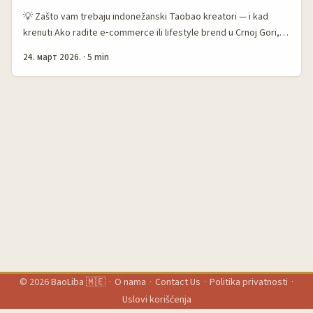
💡 Zašto vam trebaju indonežanski Taobao kreatori — i kad
krenuti Ako radite e‑commerce ili lifestyle brend u Crnoj Gori,
već znate da su regioni i kulture ključ za stvarni engagement.
24. март 2026.
·
5 min
Indonežanski kreatori su posebno zanimljivi za Taobao‑stil
proizvode: veliki audience, jaka sklonost ka kućnim stylinzima i
festive‑hosting sadržajima koji stvaraju viralne buy‑now
impulse. Taobao Malaysia je nedavno pokazao kako
kombinacija offline događaja, pomno kuriranih proizvoda i
“Snap, Post & Win” takmičenja može podstaći učešće publike i
dovesti realne konverzije — to vrijedi i za kampanje usmjerene
na indonežanske zajednice. ...
© 2026
BaoLiba 🇲🇪
·
O nama
·
Contact Us
·
Politika privatnosti
·
Uslovi korišćenja