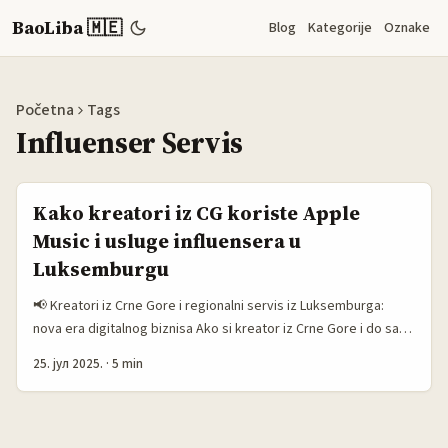
BaoLiba 🇲🇪
Blog
Kategorije
Oznake
Početna
Tags
Influenser Servis
Kako kreatori iz CG koriste Apple
Music i usluge influensera u
Luksemburgu
📢 Kreatori iz Crne Gore i regionalni servis iz Luksemburga:
nova era digitalnog biznisa Ako si kreator iz Crne Gore i do sad
si razmišljao kako da proširiš svoj digitalni biznis van granica
25. јул 2025.
·
5 min
naše male države, možda je pravo vrijeme da pogledaš ka
Luksemburgu i Apple Music platformi. Ne, nije samo još jedna
priča o globalnom tržištu — ovo je konkretna prilika da iskoristiš
prednosti regionalnih influenser servisa i benefite koje