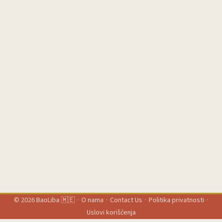
Luksemburg nudi kao evropski digitalni centar. ...
© 2026
BaoLiba 🇲🇪
·
O nama
·
Contact Us
·
Politika privatnosti
·
Uslovi korišćenja