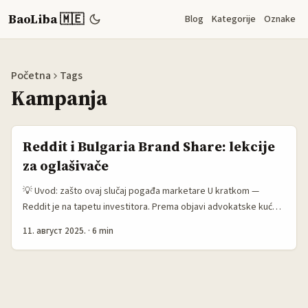
BaoLiba 🇲🇪
Blog
Kategorije
Oznake
Početna
Tags
Kampanja
Reddit i Bulgaria Brand Share: lekcije
za oglašivače
💡 Uvod: zašto ovaj slučaj pogađa marketare U kratkom —
Reddit je na tapetu investitora. Prema objavi advokatske kuće
Bleichmar Fonti & Auld LLP (GlobeNewsWire/MENAFN), podnijet
11. август 2025.
·
6 min
je tužbeni zahtev protiv Reddit, Inc. zbog mogućih kršenja
zakona o vrijednosnim papirima. Jezgro problema: tvrdnje da je
Reddit umanjio uticaj Google-ovog AI prikaza odgovora na
njGrowth i time doveo investitore u zabludu. Za nas, praktično
pitanje glasi: šta znači ovo za Brand Share kampanje i planiranje