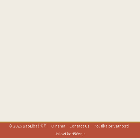
medijskog mixa u regionu — posebno ako radite iz Crne Gore i
targetirate susjedne države kao što je Bugarska? Ako Google AI
izvlači odgovore direktno u SERP, ljudi ne klikću na forume i
subreddits kao prije. To remeti acquisition funnel — pa i
efikasnost paid vs organic podele budžeta. ...
© 2026
BaoLiba 🇲🇪
·
O nama
·
Contact Us
·
Politika privatnosti
·
Uslovi korišćenja