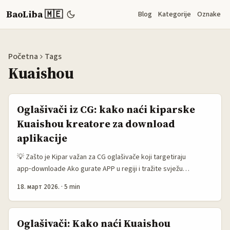
BaoLiba 🇲🇪
Blog
Kategorije
Oznake
Početna
Tags
Kuaishou
Oglašivači iz CG: kako naći kiparske
Kuaishou kreatore za download
aplikacije
💡 Zašto je Kipar važan za CG oglašivače koji targetiraju
app‑downloade Ako gurate APP u regiji i tražite svježu
korisničku bazu sa visokim ARPU‑om po instalaciji, Kipar je
18. март 2026.
·
5 min
često under‑the‑radar tržište: jezički blizak EU/EN publici, turista
koji dijele sadržaj i aktivni short‑video korisnici. Kuaishou ovdje
nije mainstream kao TikTok, ali ima nišu korisnika koja
Oglašivači: Kako naći Kuaishou
konvertuje — naročito kada kreatori koriste lokalne lifestyle,