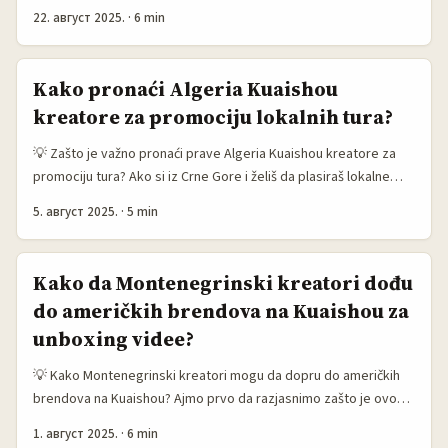
suradnje van regiona, jedan od najbržih puteva ka UGC (user-
22. август 2025.
·
6 min
generated content) prihodima je ciljanje rastućih brendova u
jugoistočnoj Aziji — posebno u Maleziji. Brendovi poput
MUNSINGWEAR aktivno otvaraju prodavnice u Maleziji i traže
Kako pronaći Algeria Kuaishou
načine da se povežu sa lokalnim kupcima kroz precizne
kreatore za promociju lokalnih tura?
kampanje na društvenim mrežama (prema referentnom sadržaju
o MUNSINGWEAR). ...
💡 Zašto je važno pronaći prave Algeria Kuaishou kreatore za
promociju tura? Ako si iz Crne Gore i želiš da plasiraš lokalne
ture ili turističke ponude za alžirsko tržište, razumijevanje kako
5. август 2025.
·
5 min
pronaći i angažovati Kuaishou kreatore iz Algerije može
napraviti ogromnu razliku. Kuaishou je jedan od najvećih video-
sharing i short-video platformi u Kini i šire, sa ogromnim rastom
Kako da Montenegrinski kreatori dođu
korisnika u severnoj Africi, uključujući Alžir. ...
do američkih brendova na Kuaishou za
unboxing videe?
💡 Kako Montenegrinski kreatori mogu da dopru do američkih
brendova na Kuaishou? Ajmo prvo da razjasnimo zašto je ovo
uopšte pitanje važno. Kuaishou, kao jedna od dvojice glavnih
1. август 2025.
·
6 min
kineskih short-video platformi, rapidno raste i od 2025. godine