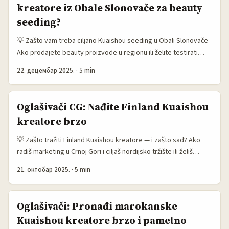
kreatore iz Obale Slonovače za beauty
food i travel priče. ...
seeding?
💡 Zašto vam treba ciljano Kuaishou seeding u Obali Slonovače
Ako prodajete beauty proizvode u regionu ili želite testirati
afričko tržište — ne pravite grešku da Kuaishou zaobiđete.
22. децембар 2025.
·
5 min
Kuaishou je platforma koja u regionima van Kine često dobija
pažnju zbog visokog engagementa i sposobnosti viralnog
prodora kroz UGC (user-generated content). Reference govore
Oglašivači CG: Nađite Finland Kuaishou
da platforme i programi bazirani na kreatorskom ekosistemu
kreatore brzo
(npr. Meesho primeri u Indiji) guraju visoke konverzije kada se
prave prave mikro-niše i affiliate strukture. ...
💡 Zašto tražiti Finland Kuaishou kreatore — i zašto sad? Ako
radiš marketing u Crnoj Gori i ciljaš nordijsko tržište ili želiš
testirati cross-border kampanju sa specifičnom finskom
21. октобар 2025.
·
5 min
publikom, Kuaishou može da bude neočekivano koristan kanal.
Kuaishou nije samo kineski short-video gigant — kako službene
informacije pokazuju, platforma gura AI i live-commerce
Oglašivači: Pronađi marokanske
funkcionalnosti da podrži kreatore i brendove kroz video i
Kuaishou kreatore brzo i pametno
livestream prodaju (informacije o Kuaishou). ...