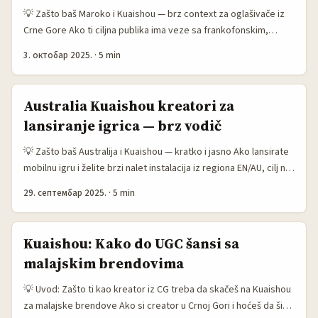
💡 Zašto baš Maroko i Kuaishou — brz context za oglašivače iz
Crne Gore Ako ti ciljna publika ima veze sa frankofonskim,
arapskim, ili maghrebskim tržištem, Maroko nije “mali igrač” za
3. октобар 2025.
·
5 min
video sadržaj — mladi, mobilni, i gladni lokalnog storytellera.
Kuaishou, kao platforma fokusirana na kratke video klipove i
live commerce, često favorizuje autentičnost više nego blistavu
Australia Kuaishou kreatori za
produkciju, što znači da male, lokalne priče u Maroku mogu dati
lansiranje igrica — brz vodič
dobar ROI ako ih targetiraš pravilno. ...
💡 Zašto baš Australija i Kuaishou — kratko i jasno Ako lansirate
mobilnu igru i želite brzi nalet instalacija iz regiona EN/AU, cilj na
Australiju kroz Kuaishou može delovati neočekivano — ali ima
29. септембар 2025.
·
5 min
smisla. Kuaishou se globalno širi, i dok je jak u Aziji, postoji
rastuća baza kreatora koji ciljaju englesko govorno područje i
Australiju. Kao oglašivač iz Crne Gore, tražite dvoje: (1)
Kuaishou: Kako do UGC šansi sa
relevantne igrače/streamere koji rezoniraju sa gamerima i (2)
malajskim brendovima
lokalnu autentičnost koja povećava CTR/retenciju. ...
💡 Uvod: Zašto ti kao kreator iz CG treba da skačeš na Kuaishou
za malajske brendove Ako si creator u Crnoj Gori i hoćeš da širiš