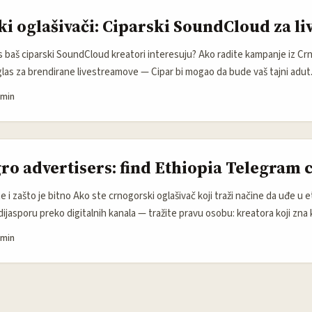
i oglašivači: Ciparski SoundCloud za l
 baš ciparski SoundCloud kreatori interesuju? Ako radite kampanje iz Crne
glas za brendirane livestreamove — Cipar bi mogao da bude vaš tajni adut
ema podacima platforme Supercreator, Cipar drži najveći udeo ženskih Onl
 min
 oko 3.850 kreatorki na 100.000 žena. To pokazuje etabliranu creator eko
 migracione tokove koji na ostrvo dovode freelancere i digitalne nomade. .
o advertisers: find Ethiopia Telegram 
e i zašto je bitno Ako ste crnogorski oglašivač koji traži načine da uđe u et
 dijasporu preko digitalnih kanala — tražite pravu osobu: kreatora koji zna
Etiopiji nije „samo chat app“ — često ga koriste kao kanal za distribuciju,
 min
stream događaja sa visokom lojalnošću publike. Problem je što Telegram ek
TikTok ili Instagram: kreatori rade kroz kanale, supergrupe i sopstvene bo
. ...