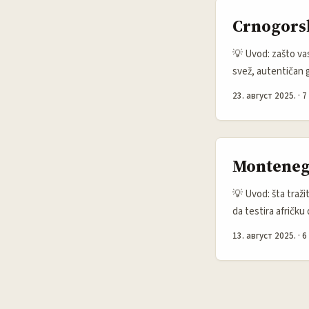
Crnogorsk
💡 Uvod: zašto vas
svež, autentičan 
sunce i plaže: pr
23. август 2025.
·
7
glavi stanovnika —
poreski ambijent i
Montenegr
💡 Uvod: šta tražit
da testira afričku
uživo. Telegram u 
13. август 2025.
·
6
organizaciju live
centralizovan kao 
teže naći i validirati