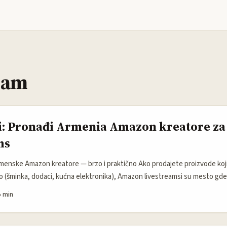
eam
i: Pronađi Armenia Amazon kreatore za
ms
armenske Amazon kreatore — brzo i praktično Ako prodajete proizvode koji
o (šminka, dodaci, kućna elektronika), Amazon livestreamsi su mesto gde
leda. Za oglašivače iz Crne Gore, cilj je jasan: naći autentične armenske 
5 min
okalne i dijasporske publike i sposobnost da integrišu vašu poruku bez da 