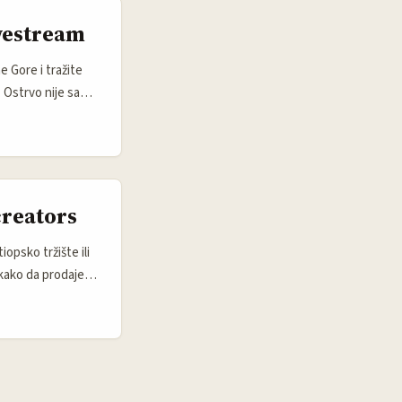
ivestream
 Gore i tražite
. Ostrvo nije samo
yFans kreatora po
nomiju, povoljan
..
creators
iopsko tržište ili
 kako da prodaje
 mikro‑zajednice i
osistem nije
tove, pa ih je