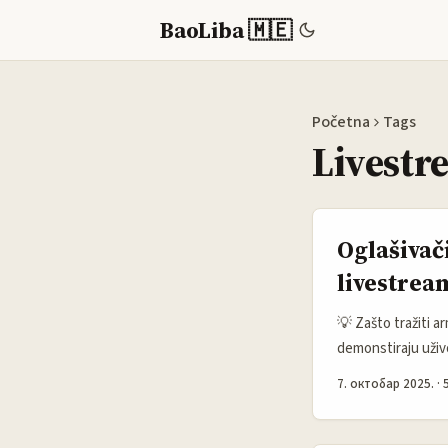
BaoLiba 🇲🇪
Početna
Tags
Livestr
Oglašivač
livestrea
💡 Zašto tražiti 
demonstiraju uživ
kupuje u toku preg
7. октобар 2025.
·
kredibilitet kod l
oglas. ...