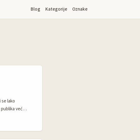
Blog
Kategorije
Oznake
 se lako
 publika već
hostove koji imaju
deluje kao klasičan