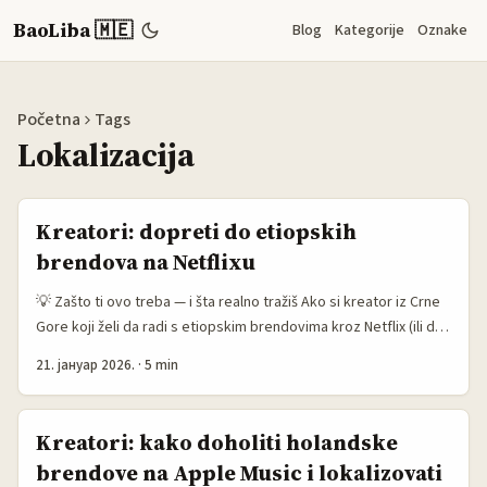
BaoLiba 🇲🇪
Blog
Kategorije
Oznake
Početna
Tags
Lokalizacija
Kreatori: dopreti do etiopskih
brendova na Netflixu
💡 Zašto ti ovo treba — i šta realno tražiš Ako si kreator iz Crne
Gore koji želi da radi s etiopskim brendovima kroz Netflix (ili da
plasira sadržaj koji njima odgovara), tražiš dve stvari u isto
21. јануар 2026.
·
5 min
vrijeme: način da dopreš do tih brendova i recept kako napraviti
lokalizovani sadržaj koji stvarno radi na njihovom tržištu.
Globalne platforme, uključujući Netflix, sve više traže lokalne
Kreatori: kako doholiti holandske
priče i partnerstva — ali pristup nije isti kao kad radiš kampanje
brendove na Apple Music i lokalizovati
za EU ili SAD. Organski domet opada i sve se više plaća za