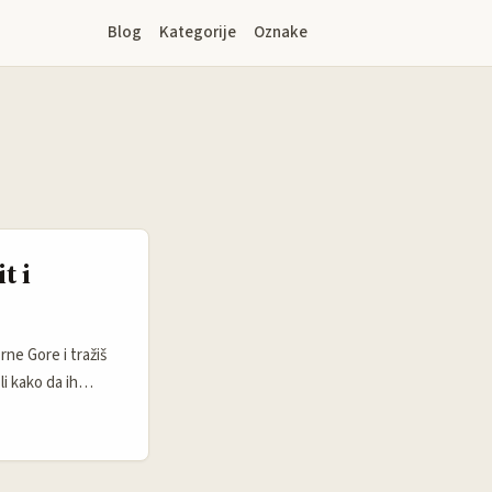
Blog
Kategorije
Oznake
t i
rne Gore i tražiš
li kako da ih
e često
 sa specifičnim
i inovativnim