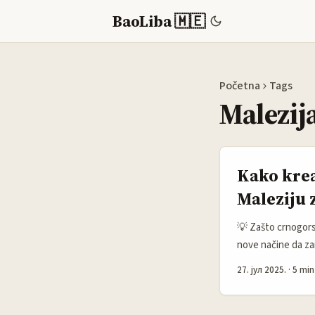
BaoLiba 🇲🇪
Početna
Tags
Malezij
Kako krea
Maleziju z
💡 Zašto crnogorsk
nove načine da zar
iskoristiš na prav
27. јул 2025.
·
5 min
podcenjena platfo
interesovanjima, a