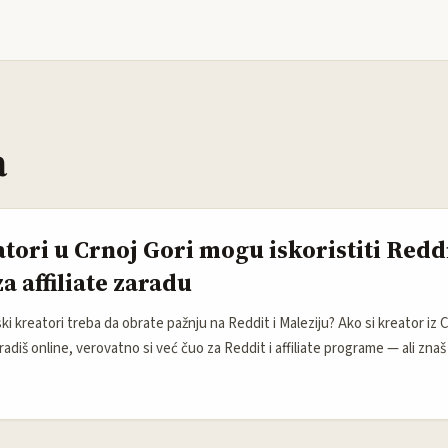
a
tori u Crnoj Gori mogu iskoristiti Reddi
a affiliate zaradu
i kreatori treba da obrate pažnju na Reddit i Maleziju? Ako si kreator iz C
adiš online, verovatno si već čuo za Reddit i affiliate programe — ali znaš 
i način, naročito u kontekstu rastućeg tržišta kao što je Malezija? Reddit j
rma za kreatore jer je poznat kao mesto gde se okupljaju nišne zajednice
 Malezija se brzo razvija kao digitalni centar jugoistočne Azije zahvaljujuć