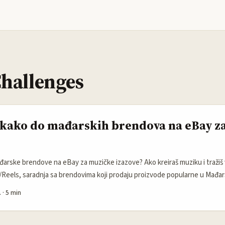
hallenges
 kako do mađarskih brendova na eBay z
ađarske brendove na eBay za muzičke izazove? Ako kreiraš muziku i tražiš v
Reels, saradnja sa brendovima koji prodaju proizvode popularne u Mađar
potez. eBay je tržište gde male i srednje firme testiraju proizvode, pra
.
·
5 min
ivne načine promocije bez velikog budžeta. Za kreatora iz Crne Gore to zn
a velikim lancima, brže donošenje odluka i realna šansa za plaćene kampanje