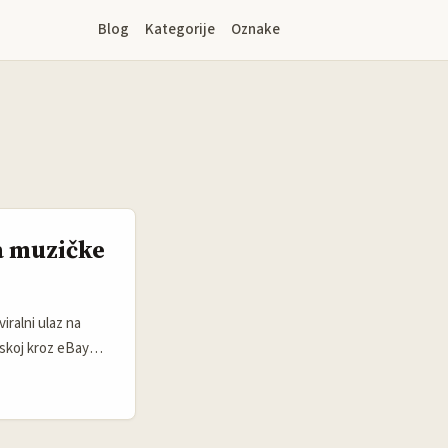
Blog
Kategorije
Oznake
a muzičke
iralni ulaz na
skoj kroz eBay
ve bundle ponude i
ači: manje
 ili barter