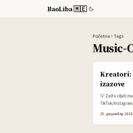
BaoLiba 🇲🇪
Početna
Tags
Music-C
Kreatori:
izazove
💡 Zašto ciljati m
TikTok/Instagram/
može biti pametan 
25. децембар 2025
često traže kreat
birokratije nego s