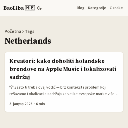
BaoLiba 🇲🇪
Blog
Kategorije
Oznake
Početna
Tags
Netherlands
Kreatori: kako doholiti holandske
brendove na Apple Music i lokalizovati
sadržaj
💡 Zašto ti treba ovaj vodič — brz kontekst i problem koji
rešavamo Lokalizacija sadržaja za velike evropske marke više
nije „lep dodatak“ — to je minimum. Ako praviš muzički ili
5. јануар 2026.
·
6 min
brendirani sadržaj i ciljaš na Netherlandse, trebaš da znaš kako
se do tih brendova doprijeti preko Apple Music ekosistema,
kako da ponudiš vrednost koja je konkretna za NL publiku i kako
da smanjiš rizik od kulturnih promašaja. ...