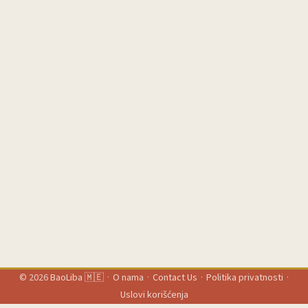
© 2026
BaoLiba 🇲🇪
·
O nama
·
Contact Us
·
Politika privatnosti
·
Uslovi korišćenja