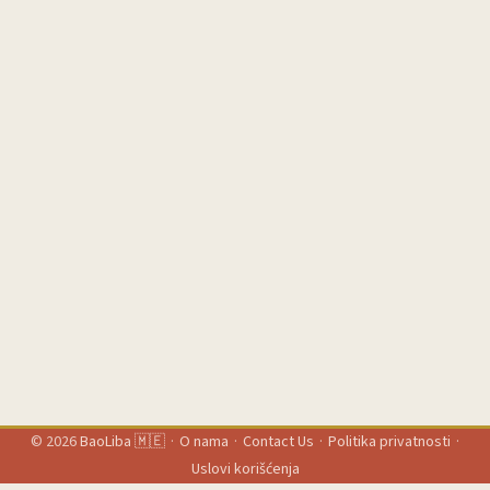
© 2026
BaoLiba 🇲🇪
·
O nama
·
Contact Us
·
Politika privatnosti
·
Uslovi korišćenja