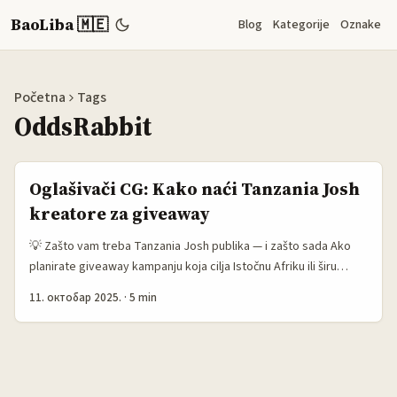
BaoLiba 🇲🇪
Blog
Kategorije
Oznake
Početna
Tags
OddsRabbit
Oglašivači CG: Kako naći Tanzania Josh
kreatore za giveaway
💡 Zašto vam treba Tanzania Josh publika — i zašto sada Ako
planirate giveaway kampanju koja cilja Istočnu Afriku ili širu
diasporu iz Afrike, Tanzania ima rastuću bazu aktivnih korisnika
11. октобар 2025.
·
5 min
short‑video mreža. Josh (regionalni short‑video app koji raste u
Africi i Aziji) privlači mlađu publiku zainteresovanu za trending
izazove, lokalni humor i viralne nagradne igre — što giveaway
format čini super efikasnim za brzo širenje brenda. ...