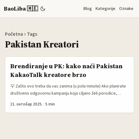
BaoLiba 🇲🇪
Blog
Kategorije
Oznake
Početna
Tags
Pakistan Kreatori
Brendiranje u PK: kako naći Pakistan
KakaoTalk kreatore brzo
💡 Zašto ovo treba da vas zanima (u pola minute) Ako planirate
društveno odgovornu kampanju koja ciljano želi porodice,
urbane mlade ili diaspora-friendly publiku u Pakistanu —
21. октобар 2025.
·
5 min
KakaoTalk kreatori su neočekivana, ali moćna opcija. Iako
KakaoTalk nije prvo na pameti za Pakistan, kombinacija cross-
platform kreatora (TikTok + KakaoTalk direktne grupe) i lokalnih
glasova može podići kredibilitet kampanje — posebno kad je cilj
inkluzija, obrazovanje ili zdravstvena svest. ...