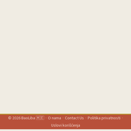
© 2026
BaoLiba 🇲🇪
·
O nama
·
Contact Us
·
Politika privatnosti
·
Uslovi korišćenja