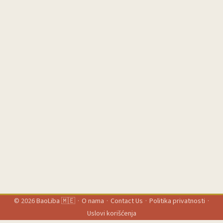
poslovanja). ...
© 2026
BaoLiba 🇲🇪
·
O nama
·
Contact Us
·
Politika privatnosti
·
Uslovi korišćenja