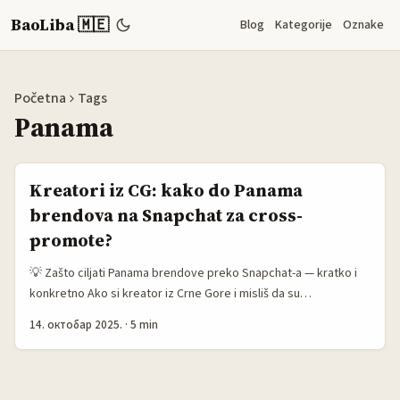
BaoLiba 🇲🇪
Blog
Kategorije
Oznake
Početna
Tags
Panama
Kreatori iz CG: kako do Panama
brendova na Snapchat za cross-
promote?
💡 Zašto ciljati Panama brendove preko Snapchat-a — kratko i
konkretno Ako si kreator iz Crne Gore i misliš da su
internacionalne suradnje samo za velike imena — greška.
14. октобар 2025.
·
5 min
Snapchat i dalje drži relevantnu publiku mlađe demo (Snap Inc je
globalna platforma sa više vertikala: Stories, Spotlight, Snap
Map) što ga čini dobrim kanalom za brendove koji traže
vizuelnu, brzoplešu promociju (referenca: Snap Inc opis