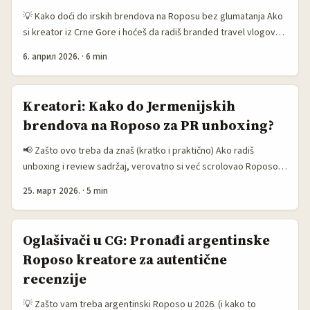
💡 Kako doći do irskih brendova na Roposu bez glumatanja Ako
si kreator iz Crne Gore i hoćeš da radiš branded travel vlogove
za irske brendove, fora nije samo u tome da “pošalješ poruku”.
6. април 2026.
·
6 min
Fora je da im odmah pokažeš da razumiješ njihov cilj: više
pregleda, bolji reach, i sadržaj koji ne djeluje kao reklama, nego
kao putopis što se gleda do kraja. ...
Kreatori: Kako do Jermenijskih
brendova na Roposo za PR unboxing?
📢 Zašto ovo treba da znaš (kratko i praktično) Ako radiš
unboxing i review sadržaj, verovatno si već scrolovao Roposo i
razmišljao kako doći do brendova van Indije — konkretno:
25. март 2026.
·
5 min
Jermenije. Cilj ovog teksta je da ti da jasnu mapu puta: gde
tražiti jermenijske brendove na Roposo, kako im pristupiti da
pošalju PR paket, šta napisati u prvom DM-u, logističke zamke i
Oglašivači u CG: Pronađi argentinske
kako izvući najbolji POV sadržaj za svoj feed i Reels-style
Roposo kreatore za autentične
formate. ...
recenzije
💡 Zašto vam treba argentinski Roposo u 2026. (i kako to