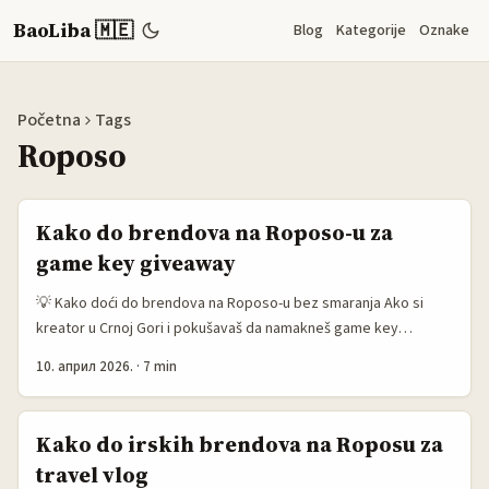
BaoLiba 🇲🇪
Blog
Kategorije
Oznake
Početna
Tags
Roposo
Kako do brendova na Roposo-u za
game key giveaway
💡 Kako doći do brendova na Roposo-u bez smaranja Ako si
kreator u Crnoj Gori i pokušavaš da namakneš game key
giveaway, realno pitanje nije samo “koga da kontaktiram?”,
10. април 2026.
·
7 min
nego kako da uopšte uđeš na radar brenda. Na Roposo-u to nije
magija, ali nije ni random spam. Najbolje prolaze oni koji znaju da
spoje tri stvari: dobar ugao, kratku ponudu i jasnu korist za
Kako do irskih brendova na Roposu za
brend. ...
travel vlog