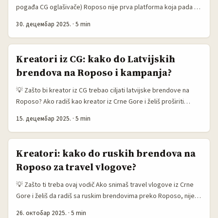
pogađa CG oglašivače) Roposo nije prva platforma koja pada na
pamet kad pomislite na Argentinu — ali region LATAM bruji,
30. децембар 2025.
·
5 min
kreatori eksperimentišu sa formatima, i publika traži lokalni glas
koji zvuči pravo. Ako ciljate dijasporu, širenje proizvoda u latino
tržišta ili želite socijalni dokaz (social proof) sa stvarnim
Kreatori iz CG: kako do Latvijskih
recenzijama — argentinski kreatori na Roposo mogu dati
brendova na Roposo i kampanja?
autentičnost koju gladni algoritmi i potrošači sada nagrađuju. ...
💡 Zašto bi kreator iz CG trebao ciljati latvijske brendove na
Roposo? Ako radiš kao kreator iz Crne Gore i želiš proširiti
klijente preko granica, Latvija je često under-the-radar tržište:
15. децембар 2025.
·
5 min
relativno mala konkurencija, fokus na dizajn i održivost, i
brendovi koji vole autentične, storytelling kampanje. Roposo
nije prva platforma koja pada na pamet za Evropu, ali ima
Kreatori: kako do ruskih brendova na
aktivne cross-border korisnike i vizualni format koji dobro radi
Roposo za travel vlogove?
za fashion, lifestyle i niche produkcije. ...
💡 Zašto ti treba ovaj vodič Ako snimaš travel vlogove iz Crne
Gore i želiš da radiš sa ruskim brendovima preko Roposo, nije
dovoljno samo baciti link i čekati pare. Od 2022. do 2024. tržište
26. октобар 2025.
·
5 min