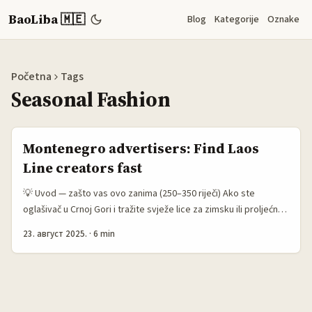
BaoLiba 🇲🇪
Blog
Kategorije
Oznake
Početna
Tags
Seasonal Fashion
Montenegro advertisers: Find Laos
Line creators fast
💡 Uvod — zašto vas ovo zanima (250–350 riječi) Ako ste
oglašivač u Crnoj Gori i tražite svježe lice za zimsku ili proljećnu
modnu liniju, Laos može zvučati kao neobičan izvor — ali ćao,
23. август 2025.
·
6 min
tamo raste scena: lokalni kreatori koriste Line, TikTok i
Instagram da pokažu autentičan, sezonski stil koji rezonuje na
Jugoistočnoazijskim tržištima, ali i među diasporom u Evropi.
Problem je: kako ih naći, procijeniti vrijednost i uvezati u
kampanju bez da trošite budžet na lažne brojeve i pogrešne