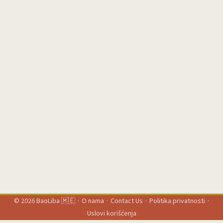
targete? ...
© 2026
BaoLiba 🇲🇪
·
O nama
·
Contact Us
·
Politika privatnosti
·
Uslovi korišćenja