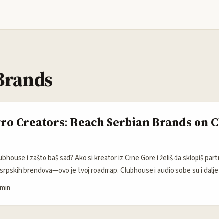
Brands
o Creators: Reach Serbian Brands on 
bhouse i zašto baš sad? Ako si kreator iz Crne Gore i želiš da sklopiš pa
srpskih brendova—ovo je tvoj roadmap. Clubhouse i audio sobe su i dalje n
d dobra tema upali, publika je visoko angažovana i spremna da diskutuje, a 
 min
 testiraju nove kanale gde je pažnja zaista tu. ...