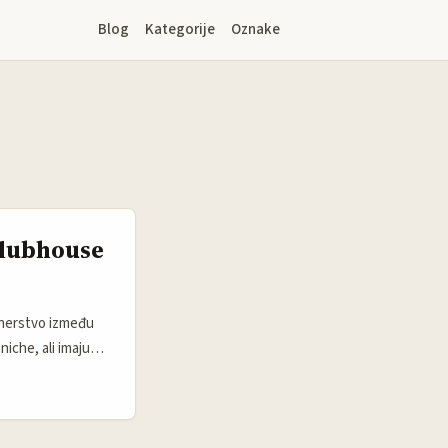
Blog
Kategorije
Oznake
Clubhouse
rtnerstvo između
iche, ali imaju
ljudi iz