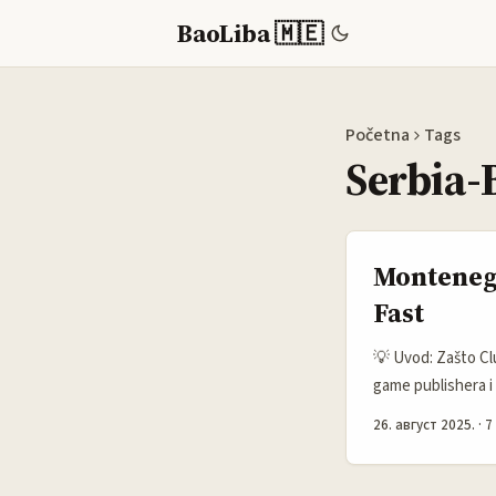
BaoLiba 🇲🇪
Početna
Tags
Serbia-
Montenegr
Fast
💡 Uvod: Zašto Clu
game publishera i 
specijalnu moć: ka
26. август 2025.
·
7
marketinga vole da