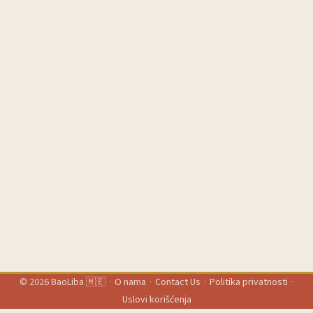
mogu lako da nađu. ...
© 2026
BaoLiba 🇲🇪
·
O nama
·
Contact Us
·
Politika privatnosti
·
Uslovi korišćenja