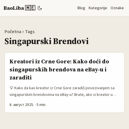
BaoLiba 🇲🇪
Blog
Kategorije
Oznake
Početna
Tags
Singapurski Brendovi
Kreatori iz Crne Gore: Kako doći do
singapurskih brendova na eBay-u i
zaraditi
💡 Kako da kao kreator iz Crne Gore zaradiš povezivanjem sa
singapurskim brendovima na eBay-u? Brate, ako si kreator u
Crnoj Gori i hoćeš da zaradiš od svojih sadržaja, a da pri tome
6. август 2025.
·
5 min
radiš sa brendovima iz Singapura preko eBay platforme, ovaj
tekst je za tebe. Većina nas zna da Singapur nije samo turistička
destinacija već i moćan igrač u online trgovini, posebno preko
eBay-a, gde brendovi nude proizvode koje regionalni kupci ne