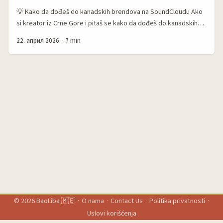
💡 Kako da dođeš do kanadskih brendova na SoundCloudu Ako
si kreator iz Crne Gore i pitaš se kako da dođeš do kanadskih
brendova na SoundCloudu za review hotela u sponzorisanim
22. април 2026.
·
7 min
objavama, odgovor je malo dosadan, ali iskren: ne ide preko
jedne “magične” poruke, nego preko pametnog spoja
istraživanja, dobre priče i pravog tajminga. SoundCloud sam po
sebi nije tipična platforma za hotel kampanje, ali zna da bude
baš dobar signal. Ako brend već koristi audio, podcast, DJ
setove, travel soundscape ili branded playlistu, ti si odmah bliži
njihovom svijetu. Poenta nije samo da “prodaš smještaj”, nego
da pokažeš atmosferu, osjećaj boravka i lifestyle koji hotel želi
da veže za sebe. Upravo to je danas ključ. ...
© 2026
BaoLiba 🇲🇪
·
O nama
·
Contact Us
·
Politika privatnosti
·
Uslovi korišćenja