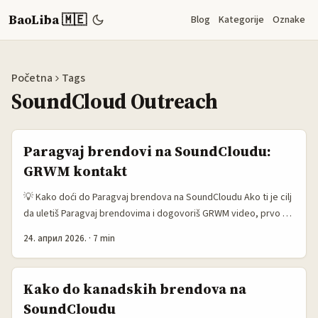
BaoLiba 🇲🇪
Blog
Kategorije
Oznake
Početna
Tags
SoundCloud Outreach
Paragvaj brendovi na SoundCloudu:
GRWM kontakt
💡 Kako doći do Paragvaj brendova na SoundCloudu Ako ti je cilj
da uletiš Paragvaj brendovima i dogovoriš GRWM video, prvo da
razbijemo jednu stvar: SoundCloud nije klasičan “brend
24. април 2026.
·
7 min
discovery” kanal kao Instagram ili TikTok. Ali baš zato može biti
pametan ulaz ako znaš šta tražiš. Danas brendovi sve više biraju
zatvorenije, mjerljive i brže modele saradnje, umjesto onog
Kako do kanadskih brendova na
starog “pošalji inbox i čekaj” fazona. ...
SoundCloudu