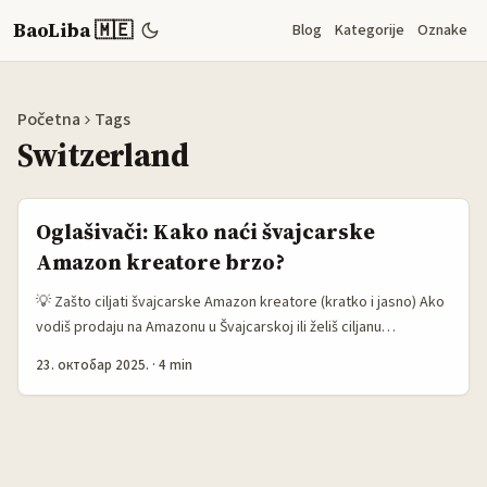
BaoLiba 🇲🇪
Blog
Kategorije
Oznake
Početna
Tags
Switzerland
Oglašivači: Kako naći švajcarske
Amazon kreatore brzo?
💡 Zašto ciljati švajcarske Amazon kreatore (kratko i jasno) Ako
vodiš prodaju na Amazonu u Švajcarskoj ili želiš ciljanu
konverziju iz švajcarskog tržišta, saradnja s lokalnim kreatorima
23. октобар 2025.
·
4 min
daje direktan uvid u preferencije kupaca — i bolji CTR nego
klasične display kampanje. Trend pretplata i Prime pogodnosti
u Švajcarskoj podiže spremnost kupaca da plate za
convenience i ekskluzive, što je sigurniji teren za creator-led
pushove. ...