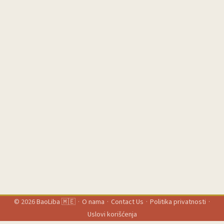
© 2026
BaoLiba 🇲🇪
·
O nama
·
Contact Us
·
Politika privatnosti
·
Uslovi korišćenja