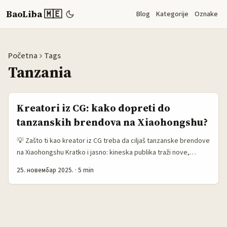
BaoLiba 🇲🇪
Blog
Kategorije
Oznake
Početna
Tags
Tanzania
Kreatori iz CG: kako dopreti do
tanzanskih brendova na Xiaohongshu?
💡 Zašto ti kao kreator iz CG treba da ciljaš tanzanske brendove
na Xiaohongshu Kratko i jasno: kineska publika traži nove,
autentične priče — posebno one koje nose kulturološki sadržaj i
25. новембар 2025.
·
5 min
iskustvo. Xiaohongshu više nije samo šoping-aplikacija;
platforma radi kao “decoder” za kineske želje i kao inkubator
za lifestyle narative koji podižu vrednost brenda (referenca:
interni uvidi Xiaohongshu, citirana logika Mi Yang). ...