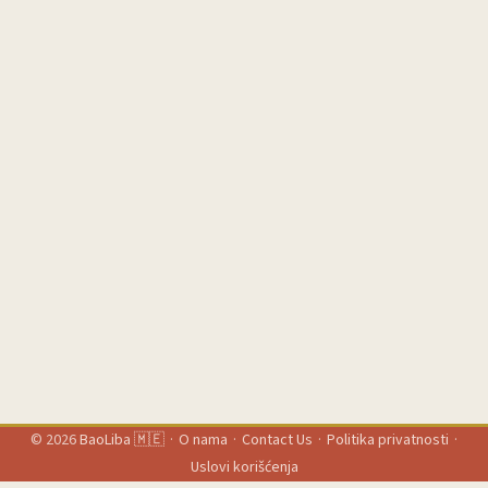
© 2026
BaoLiba 🇲🇪
·
O nama
·
Contact Us
·
Politika privatnosti
·
Uslovi korišćenja