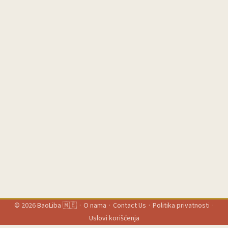
destinacije — kao što je Agoda pokazala sa svojim merchandise
store-om na Lazada/Shopee (referentni materijal). ...
© 2026
BaoLiba 🇲🇪
·
O nama
·
Contact Us
·
Politika privatnosti
·
Uslovi korišćenja