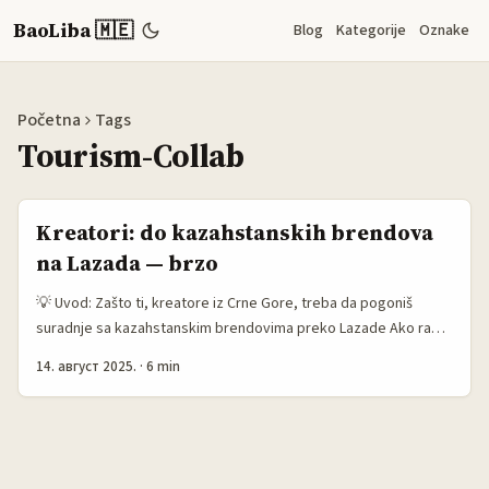
BaoLiba 🇲🇪
Blog
Kategorije
Oznake
Početna
Tags
Tourism-Collab
Kreatori: do kazahstanskih brendova
na Lazada — brzo
💡 Uvod: Zašto ti, kreatore iz Crne Gore, treba da pogoniš
suradnje sa kazahstanskim brendovima preko Lazade Ako radiš
travel ili lifestyle sadržaj i želiš da sklopiš kampanju koja
14. август 2025.
·
6 min
targetira Centralnu Aziju — Kazahstan ima brendove koji već
koriste regionalne marketplace-e poput Lazada i Shopee da
prodaju merch i lifestyle proizvode. To nije samo B2C prodaja:
to je prilika da se napravi saradnja između brenda, lokalnog
turističkog borda i kreatora, gdje proizvod postaje ambasador