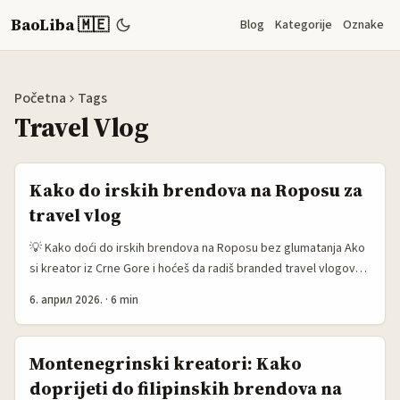
BaoLiba 🇲🇪
Blog
Kategorije
Oznake
Početna
Tags
Travel Vlog
Kako do irskih brendova na Roposu za
travel vlog
💡 Kako doći do irskih brendova na Roposu bez glumatanja Ako
si kreator iz Crne Gore i hoćeš da radiš branded travel vlogove
za irske brendove, fora nije samo u tome da “pošalješ poruku”.
6. април 2026.
·
6 min
Fora je da im odmah pokažeš da razumiješ njihov cilj: više
pregleda, bolji reach, i sadržaj koji ne djeluje kao reklama, nego
kao putopis što se gleda do kraja. ...
Montenegrinski kreatori: Kako
doprijeti do filipinskih brendova na