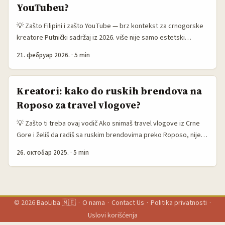
YouTubeu?
💡 Zašto Filipini i zašto YouTube — brz kontekst za crnogorske
kreatore Putnički sadržaj iz 2026. više nije samo estetski
scrolling — on direktno oblikuje destinacijske odluke publike.
21. фебруар 2026.
·
5 min
Zawya je nedavno istakla da vlogs i kratki social videi u velikoj
mjeri guraju turizam (musafir.com / Zawya, 2026). To znači da
filipinski brendovi — od lokalnih hotela do travel tech startupa
Kreatori: kako do ruskih brendova na
— aktivno traže video kreatore koji mogu donijeti autentičan
Roposo za travel vlogove?
narativ i mjerljive rezultate. ...
💡 Zašto ti treba ovaj vodič Ako snimaš travel vlogove iz Crne
Gore i želiš da radiš sa ruskim brendovima preko Roposo, nije
dovoljno samo baciti link i čekati pare. Od 2022. do 2024. tržište
26. октобар 2025.
·
5 min
reklama se pomerilo — troškovi oglašavanja su porasli, a
brendovi traže alternativne kanale i direktne saradnje preko
platformi kao što su Roposo i Telegram, ili prodajne kanale
preko Ozon-a (izveštaji BeSeed i širi industrijski uvidi). ...
© 2026
BaoLiba 🇲🇪
·
O nama
·
Contact Us
·
Politika privatnosti
·
Uslovi korišćenja