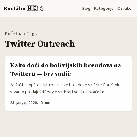
BaoLiba 🇲🇪
Blog
Kategorije
Oznake
Početna
Tags
Twitter Outreach
Kako doći do bolivijskih brendova na
Twitteru — brz vodič
💡 Zašto uopšte ciljati bolivijske brendove sa Crne Gore? Ako
stvarno prodaješ lifestyle sadržaj i voliš da skačeš na
jedinstvene proizvode — Bolivija ima svoj vibe: ručno pravljeni
25. јануар 2026.
·
5 min
aksesoari, etno-moda, kozmetika sa lokalnim sastojcima i niche
food proizvodi. Međutim, globalno poslovanje brendova nije
isto — mnogi su mali ili regionalni i ne znaju kako da rade sa
kreatorima van Latinske Amerike. Tu ulaziš ti: dobar outreach na
Twitteru (sada X) može da ti otvori ekskluzivne saradnje i