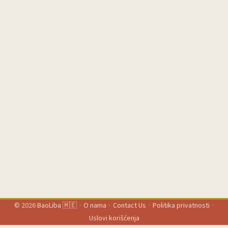
“must-have” priče koje publika voli. ...
© 2026
BaoLiba 🇲🇪
·
O nama
·
Contact Us
·
Politika privatnosti
·
Uslovi korišćenja