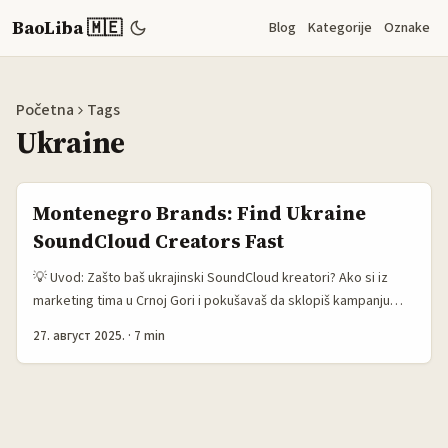
BaoLiba 🇲🇪
Blog
Kategorije
Oznake
Početna
Tags
Ukraine
Montenegro Brands: Find Ukraine
SoundCloud Creators Fast
💡 Uvod: Zašto baš ukrajinski SoundCloud kreatori? Ako si iz
marketing tima u Crnoj Gori i pokušavaš da sklopiš kampanju
koja hvata pažnju — ukrajinski muzički i audio kreatori su često
27. август 2025.
·
7 min
mokri teren: talentirani, visoko-engaging publika i prilično
aktivni na SoundCloudu zbog svog DIY pristupa muzici i
podcastima. Ali problem je realan: SoundCloud nije kao
Instagram — otkriti, verifikovati i skalirati pravu plejadu
ukrajinskih kreatora zahteva kombinaciju platformskih trikova,