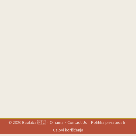
cross-checkova i lokalnog osećaja za šta rezonuje sa publikom.
...
© 2026
BaoLiba 🇲🇪
·
O nama
·
Contact Us
·
Politika privatnosti
·
Uslovi korišćenja