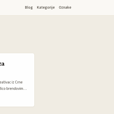
Blog
Kategorije
Oznake
za
eativac iz Crne
Rico brendovima i
jeruj, ima smisla
a, uključujući i