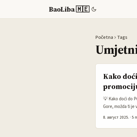
BaoLiba 🇲🇪
Početna
Tags
Umjetni
Kako doći
promocij
💡 Kako doći do P
Gore, možda ti je
predstavim svoje r
8. август 2025.
·
5 
jer WeChat nije sam
Puerto Rico. ...