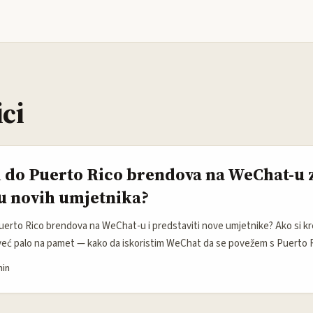
ci
 do Puerto Rico brendova na WeChat-u 
u novih umjetnika?
uerto Rico brendova na WeChat-u i predstaviti nove umjetnike? Ako si kr
 već palo na pamet — kako da iskoristim WeChat da se povežem s Puerto 
adove ili umjetnike koje podržavam? Ovo nije baš tipičan kanal za nas, ali v
min
o kineska stvar, već globalna mreža koja polako širi uticaj i na druga tržišt