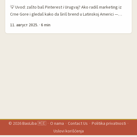
“Día del Influencer”), a lokalni urugvajski digitalni mediji kao
💡 Uvod: zašto baš Pinterest i Urugvaj? Ako radiš marketing iz
LARED21 često najavljuju nove kampanje i proizvode — to su
Crne Gore i gledaš kako da širiš brend u Latinskoj Americi —
tvoje ulazne tačke. ...
Urugvaj ti je mala, ali kul scena: vizualno osetljiv tržište, visoka
11. август 2025.
·
6 min
stopa lojalnosti ka brendovima i ljudi koji koriste mreže kao
katalog ideja pre kupovine. Pinterest nije samo “ljubiteljica DIY-
a” — to je kanal odluke: ljudi tu čuvaju ideje, konsoliduju planove
i često završavaju kupovinom. To potvrđuje i zvaničan opis
kompanije Pinterest, Inc. — platforma za vizuelno pretraživanje,
otkrivanje i kupovinu ideja (Pinterest profil). ...
© 2026
BaoLiba 🇲🇪
·
O nama
·
Contact Us
·
Politika privatnosti
·
Uslovi korišćenja