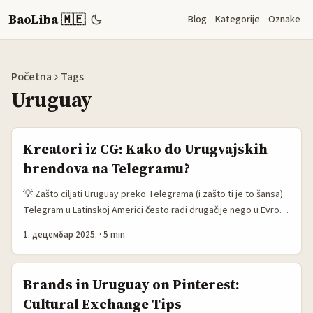
BaoLiba 🇲🇪
Blog
Kategorije
Oznake
Početna
Tags
Uruguay
Kreatori iz CG: Kako do Urugvajskih
brendova na Telegramu?
💡 Zašto ciljati Uruguay preko Telegrama (i zašto ti je to šansa)
Telegram u Latinskoj Americi često radi drugačije nego u Evropi
— kanali, grupne prodaje i direktni DM-ovi su legit način za B2C
1. децембар 2025.
·
5 min
outreach. Urugvaj je mali, ali kupovna moć raste i lokalni
brendovi traže kreatore koji znaju da napravе autentične
unboxing priče koje konvertuju. Profilirani primeri iz regije
Brands in Uruguay on Pinterest:
pokazuju da influenceri i brendovi sve više eksperimentišu sa
Cultural Exchange Tips
direktnim, manje formalnim kanalima komunikacije (vidi: Perfil —