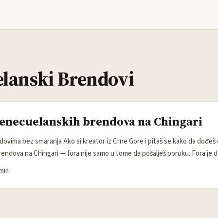
lanski Brendovi
enecuelanskih brendova na Chingari
dovima bez smaranja Ako si kreator iz Crne Gore i pitaš se kako da dođeš
endova na Chingari — fora nije samo u tome da pošalješ poruku. Fora je d
žeš da ne tražiš “još jednu saradnju”, nego priču koja može da prođe kao do
min
ljudi stvarno žele da vide, sačuvaju i pošalju dalje. ...