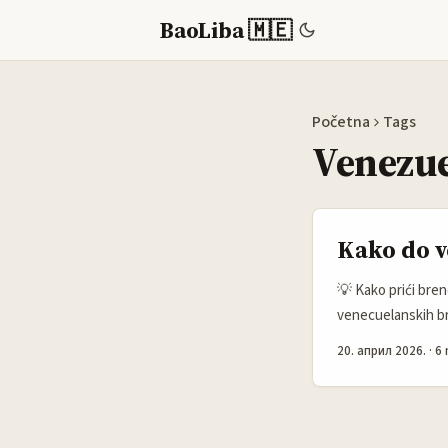
BaoLiba 🇲🇪
Početna
Tags
Venezue
Kako do v
💡 Kako prići bren
venecuelanskih br
svijet. Da im poka
20. април 2026.
·
6 
predlog, nešto što 