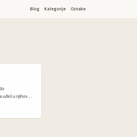
Blog
Kategorije
Oznake
 do
a uđeš u njihov
bar lokalni