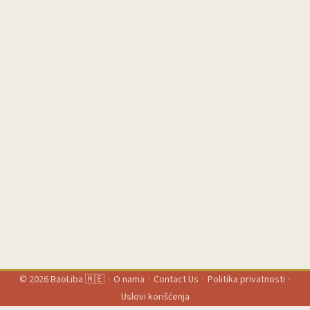
© 2026
BaoLiba 🇲🇪
·
O nama
·
Contact Us
·
Politika privatnosti
·
Uslovi korišćenja