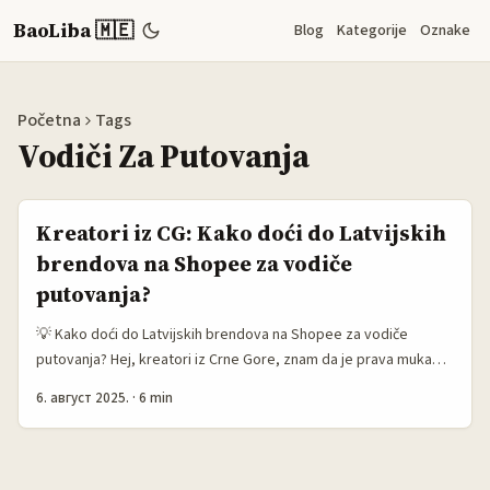
BaoLiba 🇲🇪
Blog
Kategorije
Oznake
Početna
Tags
Vodiči Za Putovanja
Kreatori iz CG: Kako doći do Latvijskih
brendova na Shopee za vodiče
putovanja?
💡 Kako doći do Latvijskih brendova na Shopee za vodiče
putovanja? Hej, kreatori iz Crne Gore, znam da je prava muka
pronaći i povezati se sa pravim brendovima kad hoćeš da
6. август 2025.
·
6 min
napraviš nešto unikatno kao što su vodiči za putovanja. Ako si se
ikada pitao kako da dođeš do latvijskih brendova na platformi
Shopee i iskoristiš to u svojoj kreativnoj priči, dobrodošao si na
pravo mjesto. ...