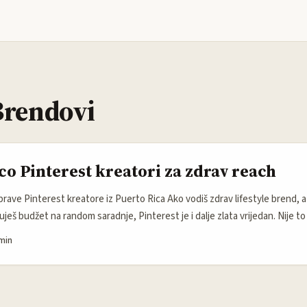
Brendovi
co Pinterest kreatori za zdrav reach
prave Pinterest kreatore iz Puerto Rica Ako vodiš zdrav lifestyle brend, a
uješ budžet na random saradnje, Pinterest je i dalje zlata vrijedan. Nije t
ke — Pinterest radi kao vizuelni pretraživač, što znači da ljudi tamo ne skro
min
 ideje, rutine, recepte, fitness inspo i wellness rješenja. Upravo zato kre
dobar fit: lokalna estetika, latino vizuelni kod, lifestyle koji djeluje prirodn
resovanja publike. ...