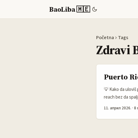
BaoLiba 🇲🇪
Početna
Tags
Zdravi 
Puerto Ri
💡 Kako da uloviš 
reach bez da spalj
mreža za lijepe sli
11. април 2026.
·
8 
nego aktivno traže
Rica mogu biti baš 
lako “kači” na inte