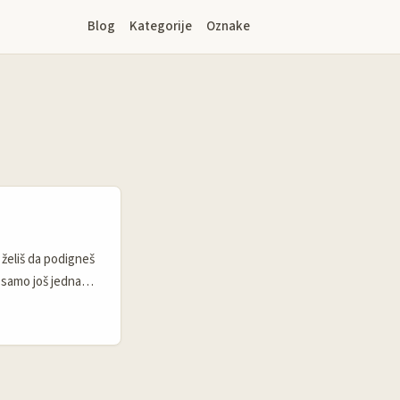
Blog
Kategorije
Oznake
 želiš da podigneš
o samo još jedna
luju bez cilja,
atori iz Puerto
o i sadržaj koji se