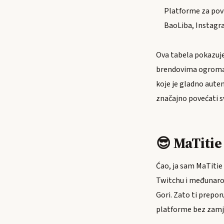
Platforme za pov
BaoLiba, Instagr
Ova tabela pokazuje
brendovima ogroman.
koje je gladno auten
značajno povećati svo
😎 MaTiti
Ćao, ja sam MaTitie 
Twitchu i međunaro
Gori. Zato ti prepor
platforme bez zamj