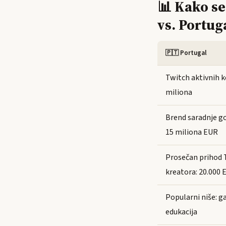
📊 Kako se
vs. Portug
🇵🇹 Portugal
Twitch aktivnih k
miliona
Brend saradnje go
15 miliona EUR
Prosečan prihod 
kreatora: 20.000
Popularni niše: ga
edukacija