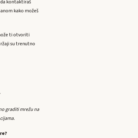
 da kontaktiraš
 planom kako možeš
ože ti otvoriti
držaji su trenutno
?
no graditi mrežu na
cijama.
ore?