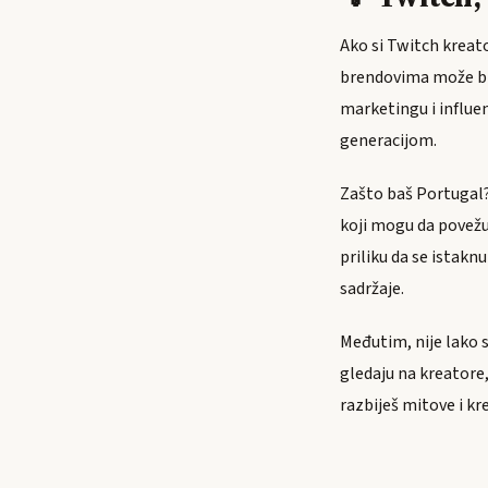
Ako si Twitch kreator
brendovima može biti
marketingu i influ
generacijom.
Zašto baš Portugal? 
koji mogu da povežu
priliku da se istakn
sadržaje.
Međutim, nije lako 
gledaju na kreatore
razbiješ mitove i kr