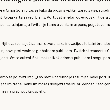
 u Crnoj Gori i pitaš se kako da proširiš vidike i zaradiš više, sura
 tvoja karta za veći biznis. Portugal je jedan od evropskih lidera
encer saradnjama, a Twitch je tamo u velikom usponu, pogotovo
Njihova scena je živahna i otvorena za inovacije, a lokalni brendov
 njihove proizvode sa globalnom publikom. Twitch streameri iz C
u jer su često autentični, imaju blizak odnos s publikom i mogu po
samo se pojaviti i reći „Evo me“. Potrebno je razumjeti kako portu
, šta im treba i kako im možeš donijeti stvarnu vrijednost. Zato ć
eneš na pravi put ka uspjehu.