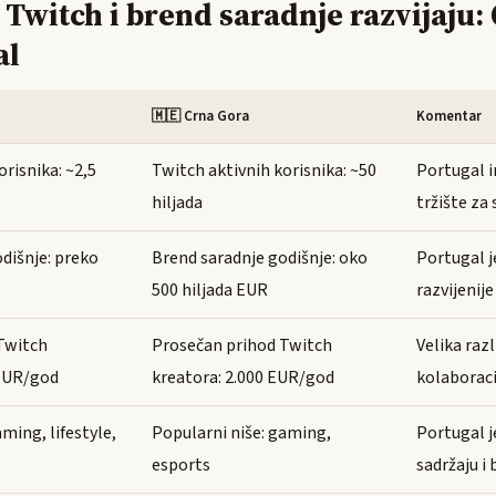
 Twitch i brend saradnje razvijaju:
al
🇲🇪 Crna Gora
Komentar
orisnika: ~2,5
Twitch aktivnih korisnika: ~50
Portugal 
hiljada
tržište za
dišnje: preko
Brend saradnje godišnje: oko
Portugal 
500 hiljada EUR
razvijenije
Twitch
Prosečan prihod Twitch
Velika raz
 EUR/god
kreatora: 2.000 EUR/god
kolaboraci
ming, lifestyle,
Popularni niše: gaming,
Portugal j
esports
sadržaju i