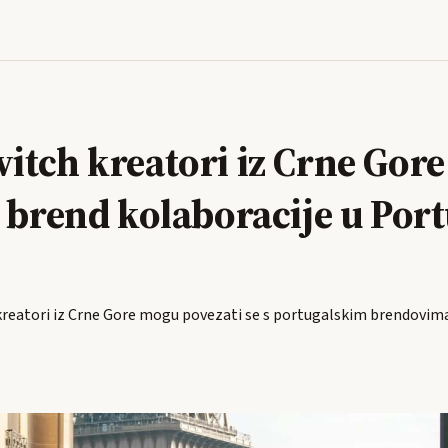
itch kreatori iz Crne Gor
 brend kolaboracije u Port
kreatori iz Crne Gore mogu povezati se s portugalskim brendovima 