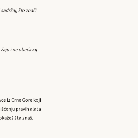
sadržaj, što znači
ržaju i ne obećavaj
ce iz Crne Gore koji
rišćenju pravih alata
okažeš šta znaš.