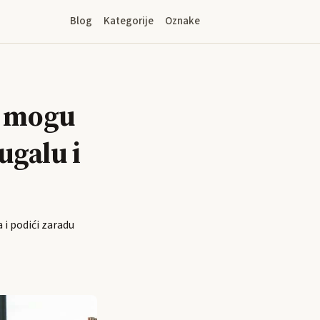
Blog
Kategorije
Oznake
e mogu
ugalu i
i podići zaradu