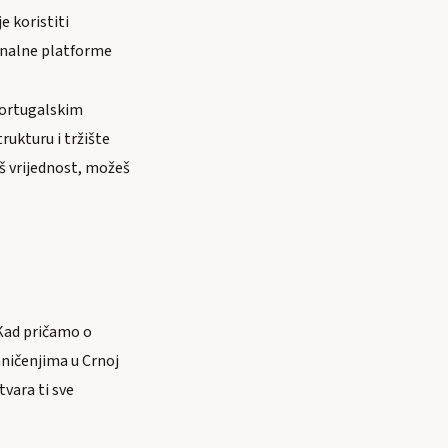
e koristiti
onalne platforme
 portugalskim
rukturu i tržište
iš vrijednost, možeš
 Kad pričamo o
ničenjima u Crnoj
tvara ti sve