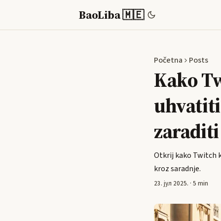
BaoLiba 🇲🇪
Početna
Posts
Kako Tw
uhvatiti
zaraditi
Otkrij kako Twitch 
kroz saradnje.
23. јул 2025.
·
5 min