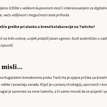
ijeno tržište s velikom kupovnom moći i interesovanjem za digitalni 
e, veću vidljivost i mogućnost rasta prihoda.
ešće greške pri ulasku u brend kolaboracije na Twitchu?
š na loše uslove, uvijek potpiši jasan ugovor, budi autentičan u sad
ispuniti.
 misli…
portugalskim brendovima preko Twitcha je sjajna prilika za kreativ
 vidike i povećaju zaradu. Ključ je u pravoj strategiji, upornosti i ko
ugal je spreman za nove talente, a ti samo moraš da se pojaviš i p