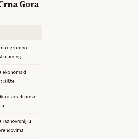
 Crna Gora
ima ogromno
 streaming
je ekonomski
 tržište
lika u zaradi preko
ja
e raznovrsniji u
 brendovima