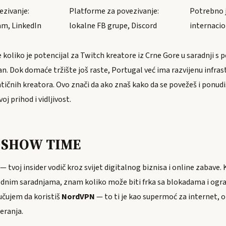
ezivanje:
Platforme za povezivanje:
Potrebno j
am, LinkedIn
lokalne FB grupe, Discord
internaci
 koliko je potencijal za Twitch kreatore iz Crne Gore u saradnji s
 Dok domaće tržište još raste, Portugal već ima razvijenu infrast
tičnih kreatora. Ovo znači da ako znaš kako da se povežeš i ponud
j prihod i vidljivost.
e SHOW TIME
— tvoj insider vodič kroz svijet digitalnog biznisa i online zabave.
dnim saradnjama, znam koliko može biti frka sa blokadama i ogra
učujem da koristiš
NordVPN
— to ti je kao supermoć za internet, o
eranja.